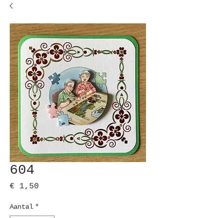
604
Prijs
€ 1,50
Aantal
*